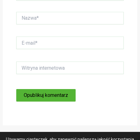
Nazwa*
E-
mail*
Witryna
internetowa
Używamy ciasteczek, aby zapewnić najlepszą jakość korzystania