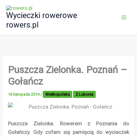
Przejdź
do
Wycieczki rowerowe
treści
rowers.pl
Puszcza Zielonka. Poznań –
Gołańcz
16 listopada 2019
/
Wielkopolska
Z Lubonia
Puszcza Zielonka. Rowerem z Poznania do
Gołańczy. Gdy cofam się pamięcią do wycieczek