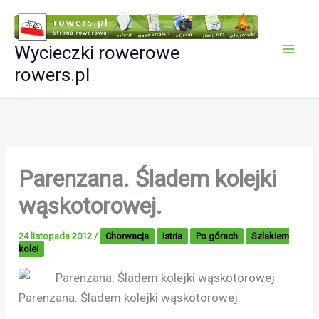
Przejdź
do
Wycieczki rowerowe
treści
rowers.pl
Parenzana. Śladem kolejki
wąskotorowej.
24 listopada 2012
/
Chorwacja
Istria
Po górach
Szlakiem
kolei
Parenzana. Śladem kolejki wąskotorowej.