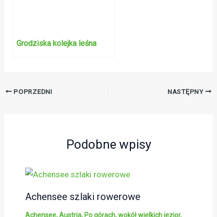
Grodziska kolejka leśna
POPRZEDNI
NASTĘPNY
Podobne wpisy
Achensee szlaki rowerowe
Achensee
,
Austria
,
Po górach
,
wokół wielkich jezior
,