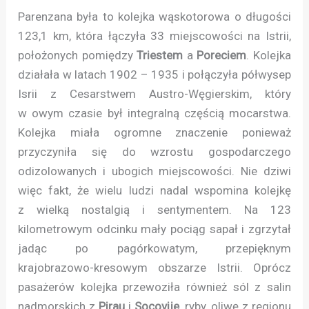
Parenzana była to kolejka wąskotorowa o długości
123,1 km, która łączyła 33 miejscowości na Istrii,
położonych pomiędzy
Triestem
a
Poreciem
. Kolejka
działała w latach 1902 – 1935 i połączyła półwysep
Isrii z Cesarstwem Austro-Węgierskim, który
w owym czasie był integralną częścią mocarstwa.
Kolejka miała ogromne znaczenie ponieważ
przyczyniła się do wzrostu gospodarczego
odizolowanych i ubogich miejscowości. Nie dziwi
więc fakt, że wielu ludzi nadal wspomina kolejkę
z wielką nostalgią i sentymentem. Na 123
kilometrowym odcinku mały pociąg sapał i zgrzytał
jadąc po pagórkowatym, przepięknym
krajobrazowo-kresowym obszarze Istrii. Oprócz
pasażerów kolejka przewoziła również sól z salin
nadmorskich z
Pirau
i
Socovije
, ryby, oliwę z regionu