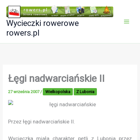
Przejdź
do
Wycieczki rowerowe
treści
rowers.pl
Łęgi nadwarciańskie II
27 września 2007
/
Wielkopolska
Z Lubonia
Przez łęgi nadwarciańskie II.
Wycieczka miała charakter pętli z Lubonia przez