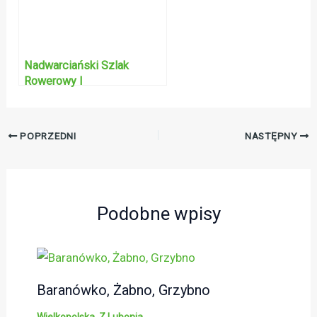
Nadwarciański Szlak
Rowerowy I
POPRZEDNI
NASTĘPNY
Podobne wpisy
Baranówko, Żabno, Grzybno
Wielkopolska
,
Z Lubonia