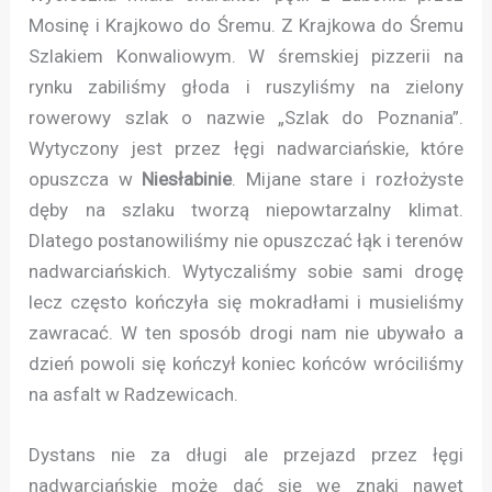
Mosinę i Krajkowo do Śremu. Z Krajkowa do Śremu
Szlakiem Konwaliowym. W śremskiej pizzerii na
rynku zabiliśmy głoda i ruszyliśmy na zielony
rowerowy szlak o nazwie „Szlak do Poznania”.
Wytyczony jest przez łęgi nadwarciańskie, które
opuszcza w
Niesłabinie
. Mijane stare i rozłożyste
dęby na szlaku tworzą niepowtarzalny klimat.
Dlatego postanowiliśmy nie opuszczać łąk i terenów
nadwarciańskich. Wytyczaliśmy sobie sami drogę
lecz często kończyła się mokradłami i musieliśmy
zawracać. W ten sposób drogi nam nie ubywało a
dzień powoli się kończył koniec końców wróciliśmy
na asfalt w Radzewicach.
Dystans nie za długi ale przejazd przez łęgi
nadwarciańskie może dać się we znaki nawet