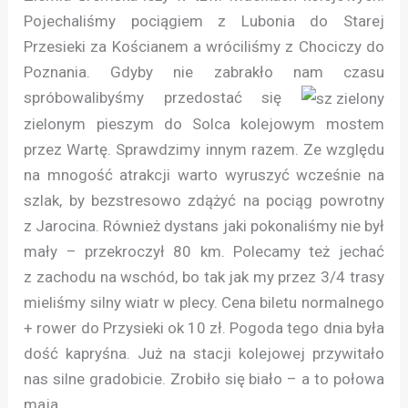
Pojechaliśmy pociągiem z Lubonia do Starej
Przesieki za Kościanem a wróciliśmy z Chociczy do
Poznania. Gdyby nie zabrakło nam czasu
spróbowalibyśmy przedostać się
zielonym pieszym do Solca kolejowym mostem
przez Wartę. Sprawdzimy innym razem. Ze względu
na mnogość atrakcji warto wyruszyć wcześnie na
szlak, by bezstresowo zdążyć na pociąg powrotny
z Jarocina. Również dystans jaki pokonaliśmy nie był
mały – przekroczył 80 km. Polecamy też jechać
z zachodu na wschód, bo tak jak my przez 3/4 trasy
mieliśmy silny wiatr w plecy. Cena biletu normalnego
+ rower do Przysieki ok 10 zł. Pogoda tego dnia była
dość kapryśna. Już na stacji kolejowej przywitało
nas silne gradobicie. Zrobiło się biało – a to połowa
maja.