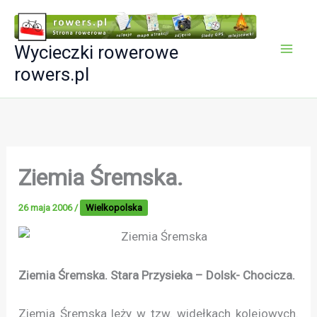
Przejdź
do
Wycieczki rowerowe
treści
rowers.pl
Ziemia Śremska.
26 maja 2006
/
Wielkopolska
Ziemia Śremska. Stara Przysieka – Dolsk- Chocicza.
Ziemia Śremska leży w tzw. widełkach kolejowych.