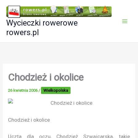
Przejdź
do
Wycieczki rowerowe
treści
rowers.pl
Chodzież i okolice
26 kwietnia 2006
/
Wielkopolska
Chodzież i okolice
Uczta dla oczu, Chodzież Szwajcarska, takie