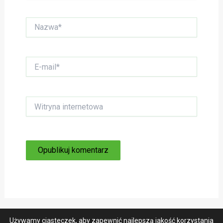
Nazwa*
E-
mail*
Witryna
internetowa
Używamy ciasteczek, aby zapewnić najlepszą jakość korzystania