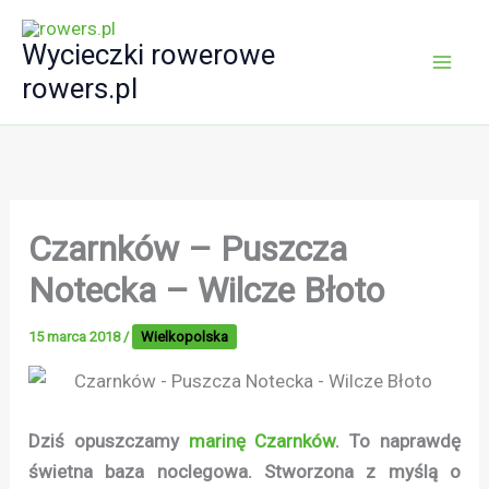
Przejdź
do
Wycieczki rowerowe
treści
rowers.pl
Czarnków – Puszcza
Notecka – Wilcze Błoto
15 marca 2018
/
Wielkopolska
Dziś opuszczamy
marinę Czarnków
.
To naprawdę
świetna baza noclegowa. Stworzona z myślą o