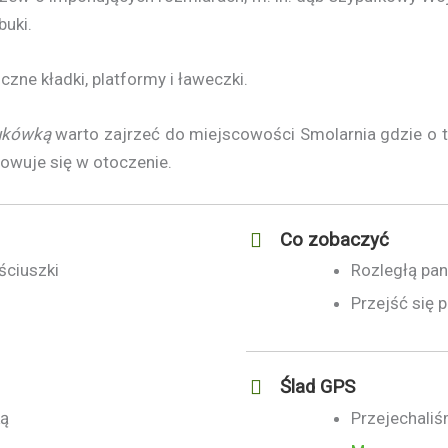
buki.
czne kładki, platformy i ławeczki.
ukówką
warto zajrzeć do miejscowości Smolarnia gdzie o te
owuje się w otoczenie.
Co zobaczyć
ściuszki
Rozległą pan
Przejść się 
Ślad GPS
ką
Przejechaliś