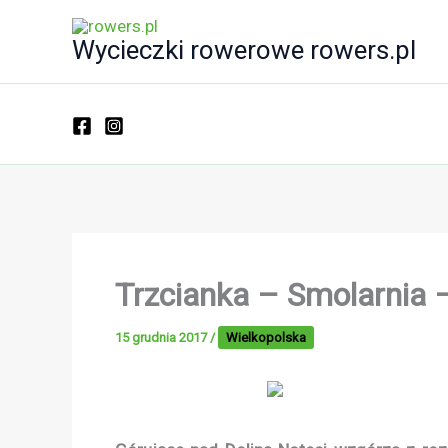
Przejdź
do
Wycieczki rowerowe rowers.pl
treści
Trzcianka – Smolarnia
15 grudnia 2017
/
Wielkopolska