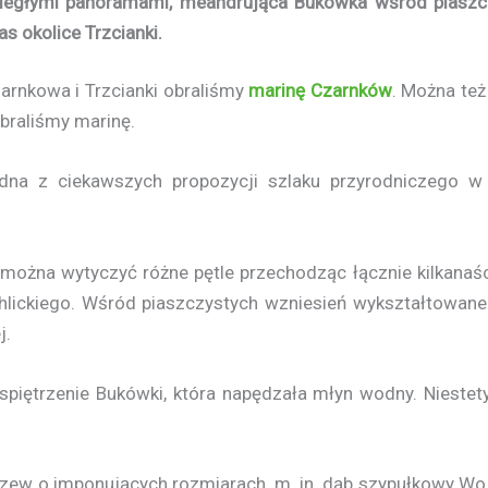
ległymi panoramami, meandrująca Bukówka wśród piaszczy
s okolice Trzcianki.
arnkowa i Trzcianki obraliśmy
marinę Czarnków
. Można też
braliśmy marinę.
dna z ciekawszych propozycji szlaku przyrodniczego w 
i można wytyczyć różne pętle przechodząc łącznie kilkanaś
chlickiego. Wśród piaszczystych wzniesień wykształtowan
j.
iętrzenie Bukówki, która napędzała młyn wodny. Niestety d
rzew o imponujących rozmiarach, m. in. dąb szypułkowy Wojt