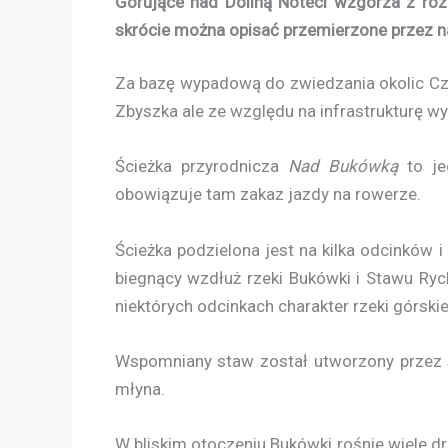
Górujące nad Doliną Noteci wzgórza z roz
skrócie można opisać przemierzone przez na
Za bazę wypadową do zwiedzania okolic Cz
Zbyszka ale ze względu na infrastrukturę wy
Ścieżka przyrodnicza
Nad Bukówką
to je
obowiązuje tam zakaz jazdy na rowerze.
Ścieżka podzielona jest na kilka odcinków 
biegnący wzdłuż rzeki Bukówki i Stawu Ry
niektórych odcinkach charakter rzeki górskie
Wspomniany staw został utworzony przez sp
młyna.
W bliskim otoczeniu Bukówki rośnie wiele d