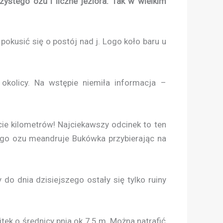
stego ozu i liczne jeziora. Tak w wielkim
 pokusić się o postój nad j. Logo koło baru u
okolicy. Na wstępie niemiła informacja –
cie kilometrów! Najciekawszy odcinek to ten
ego ozu meandruje Bukówka przybierając na
o dnia dzisiejszego ostały się tylko ruiny
ek o średnicy pnia ok 7,5 m. Można natrafić