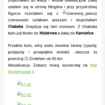
Dojechałem do wieży – widoki rewelacyjne. Dalej
udałem się w stronę Mogilna i przy przydrożnej
figurce rozstałem się z
czerwonym szlakiem pieszym i dojechałem
Chabska
. Znajduje się tam muzeum. Z Chabska
było już blisko do
Wylatowa
a dalej do
Kamieńca
.
Przebite koło, silny wiatr, świetne tereny (zjazdy,
podjazdy i przepiękne widoki). Jeszcze tu
powrócę 🙂 Zrobiłem ok 45 km.
Aktualizacja: Zobacz nową wycieczkę na
Wał
Wydartowski II