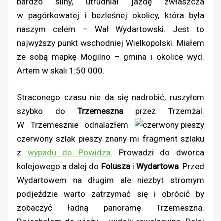
bardzo silny, utrudniał jazdę zwłaszcza
w pagórkowatej i bezleśnej okolicy, która była
naszym celem – Wał Wydartowski. Jest to
najwyższy punkt wschodniej Wielkopolski. Miałem
ze sobą mapkę Mogilno – gmina i okolice wyd.
Artem w skali 1:50 000.
Straconego czasu nie da się nadrobić, ruszyłem
szybko do
Trzemeszna
przez Trzemżal.
W Trzemesznie odnalazłem
czerwony szlak pieszy znany mi fragment szlaku
z
wypadu do Powidza
. Prowadzi do dworca
kolejowego a dalej do
Folusza
i
Wydartowa
. Przed
Wydartowem na długim ale niezbyt stromym
podjeździe warto zatrzymać się i obrócić by
zobaczyć ładną panoramę Trzemeszna.