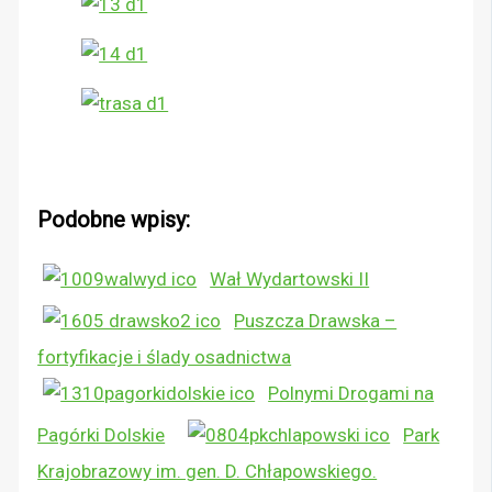
Podobne wpisy:
Wał Wydartowski II
Puszcza Drawska –
fortyfikacje i ślady osadnictwa
Polnymi Drogami na
Pagórki Dolskie
Park
Krajobrazowy im. gen. D. Chłapowskiego.