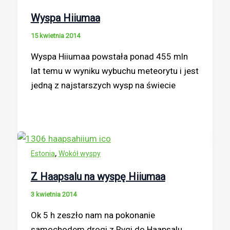
Wyspa Hiiumaa
15 kwietnia 2014
Wyspa Hiiumaa powstała ponad 455 mln
lat temu w wyniku wybuchu meteorytu i jest
jedną z najstarszych wysp na świecie
,
Estonia
Wokół wyspy
Z Haapsalu na wyspę Hiiumaa
3 kwietnia 2014
Ok 5 h zeszło nam na pokonanie
samochodem drogi z Rygi do Haapsalu.