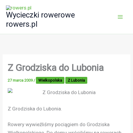
Przejdź
do
Wycieczki rowerowe
treści
rowers.pl
Z Grodziska do Lubonia
27 marca 2009
/
Wielkopolska
Z Lubonia
Z Grodziska do Lubonia.
Rowery wywieźliśmy pociągiem do Grodziska
Wielkopolskiego. Do domu wróciliśmy na rowerach.