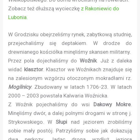
Zobacz też dłuższą wycieczkę
z Rakoniewic do
Lubonia.
W Grodzisku obejrzeliśmy rynek, zabytkową studnię,
przejechaliśmy się deptakiem. W drodze do
drewnianego kościółka minęliśmy skansen militarny.
Przez pola dojechaliśmy do
Woźnik
. Już z daleka
widać
klasztor
. Klasztor we Woźnikach znajduje się
na zalesionym wzgórzu otoczonym mokradłami rz.
Mogilnicy
. Zbudowany w latach 1706-23. W latach
2000 – 2003 powstała Kalwaria Woźnicka.
Z Woźnik pojechaliśmy do wsi
Dakowy Mokre
.
Minęliśmy dwór, a dalej polnymi drogami w stronę j.
Strykowskiego. W
Słupi
nad jeziorem zrobiliśmy
sobie mały postój. Patrzyliśmy sobie jak dokazują
dwa perkozy. Jadąc drogą wzdłuż jeziora