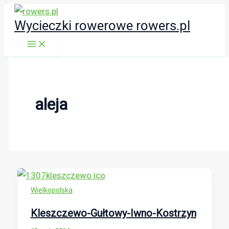
Przejdź
Wycieczki rowerowe rowers.pl
do
treści
aleja
Wielkopolska
Kleszczewo-Gułtowy-Iwno-Kostrzyn