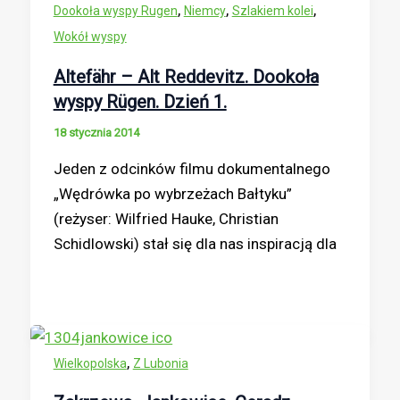
,
,
,
Dookoła wyspy Rugen
Niemcy
Szlakiem kolei
Wokół wyspy
Altefähr – Alt Reddevitz. Dookoła
wyspy Rügen. Dzień 1.
18 stycznia 2014
Jeden z odcinków filmu dokumentalnego
„Wędrówka po wybrzeżach Bałtyku”
(reżyser: Wilfried Hauke, Christian
Schidlowski) stał się dla nas inspiracją dla
,
Wielkopolska
Z Lubonia