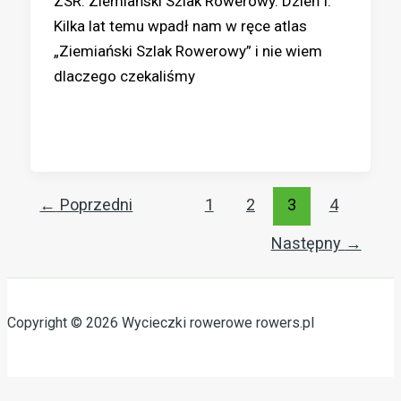
ZSR. Ziemiański Szlak Rowerowy. Dzień I.
Kilka lat temu wpadł nam w ręce atlas
„Ziemiański Szlak Rowerowy” i nie wiem
dlaczego czekaliśmy
←
Poprzedni
1
2
3
4
Następny
→
Copyright © 2026 Wycieczki rowerowe rowers.pl