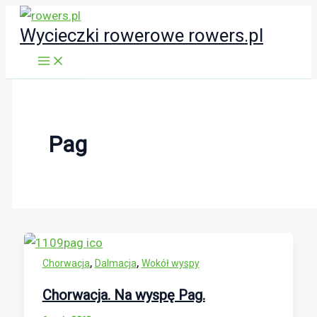
Przejdź
Wycieczki rowerowe rowers.pl
do
treści
Pag
,
,
Chorwacja
Dalmacja
Wokół wyspy
Chorwacja. Na wyspę Pag.