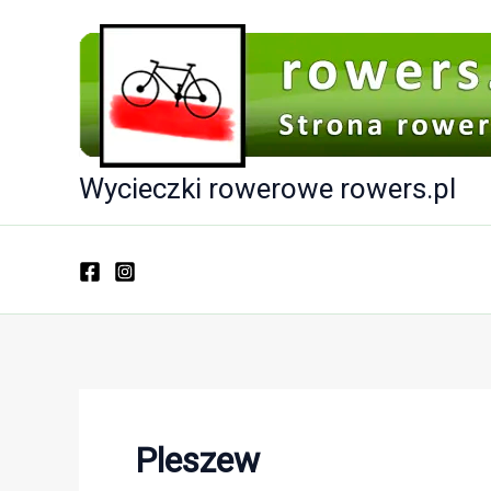
Przejdź
do
treści
Wycieczki rowerowe rowers.pl
Pleszew